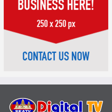
Understanding the Risks of Gambling at
Pinco Casino