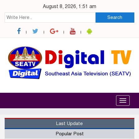
August 8, 2026, 1:51 am
Search
Toggle
navigat
Last Update
Popular Post