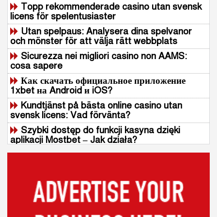
Topp rekommenderade casino utan svensk
licens för spelentusiaster
Utan spelpaus: Analysera dina spelvanor
och mönster för att välja rätt webbplats
Sicurezza nei migliori casino non AAMS:
cosa sapere
Как скачать официальное приложение
1xbet на Android и iOS?
Kundtjänst på bästa online casino utan
svensk licens: Vad förvänta?
Szybki dostęp do funkcji kasyna dzięki
aplikacji Mostbet – Jak działa?
Navigating the User Experience in Casino
Utan Svensk Licens Trustly
Gələcəkdə Pinco Bonusların Müştəri Loyalıq
Proqramlarındakı Rolu
Pin Up Ramazan Bayramı Zamanı Bonus
Kampaniyaları: Oyunçular üçün Fırsatlar