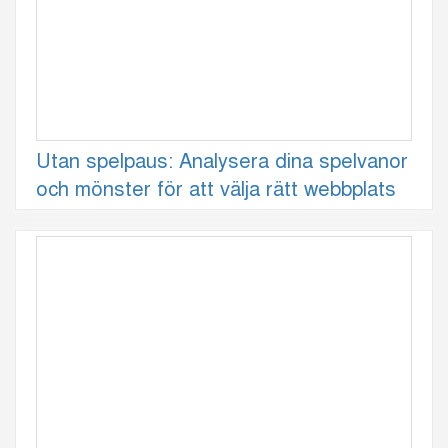
Utan spelpaus: Analysera dina spelvanor
och mönster för att välja rätt webbplats