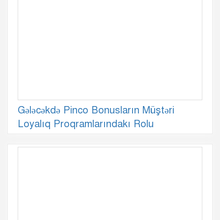
Gələcəkdə Pinco Bonusların Müştəri
Loyalıq Proqramlarındakı Rolu