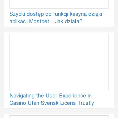
Szybki dostęp do funkcji kasyna dzięki
aplikacji Mostbet – Jak działa?
Navigating the User Experience in
Casino Utan Svensk Licens Trustly