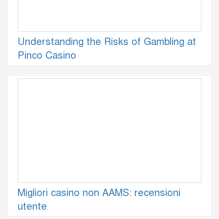
Understanding the Risks of Gambling at
Pinco Casino
Migliori casino non AAMS: recensioni
utente