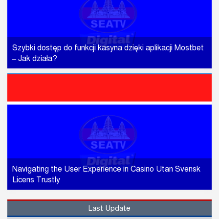
Szybki dostęp do funkcji kasyna dzięki aplikacji Mostbet
– Jak działa?
Navigating the User Experience in Casino Utan Svensk
Licens Trustly
Last Update