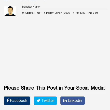
Reporter Name
Update Time : Thursday, June 4, 2026
4759 Time View
Please Share This Post in Your Social Media
Facebook
Twitter
Linkedin