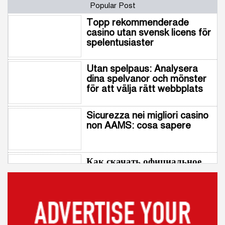
Popular Post
Topp rekommenderade
casino utan svensk licens för
spelentusiaster
Utan spelpaus: Analysera
dina spelvanor och mönster
för att välja rätt webbplats
Sicurezza nei migliori casino
non AAMS: cosa sapere
Как скачать официальное
приложение 1xbet на
Android и iOS?
Kundtjänst på bästa online
casino utan svensk licens: