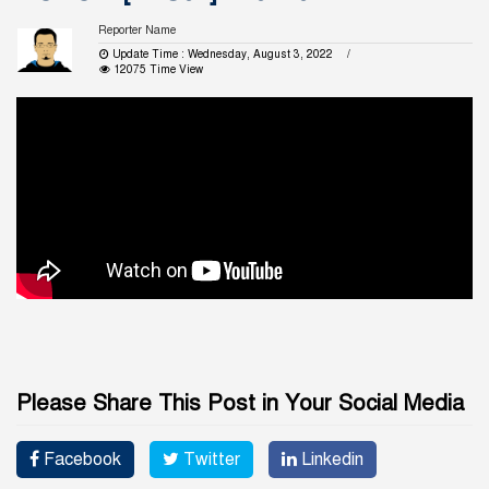
Reporter Name
Update Time : Wednesday, August 3, 2022
12075 Time View
Please Share This Post in Your Social Media
Facebook
Twitter
Linkedin