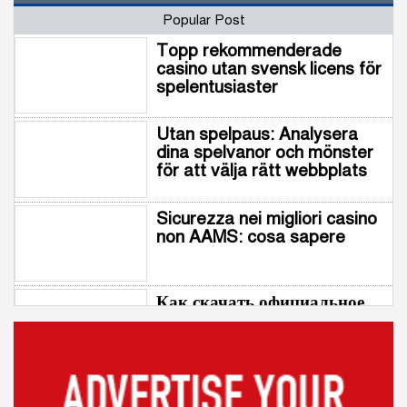
Popular Post
Topp rekommenderade
casino utan svensk licens för
spelentusiaster
Utan spelpaus: Analysera
dina spelvanor och mönster
för att välja rätt webbplats
Sicurezza nei migliori casino
non AAMS: cosa sapere
Как скачать официальное
приложение 1xbet на
Android и iOS?
Kundtjänst på bästa online
casino utan svensk licens: