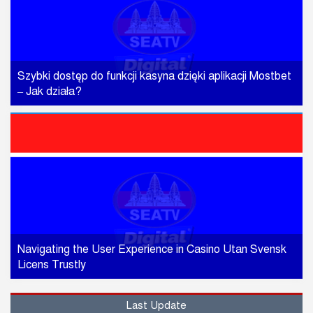
Szybki dostęp do funkcji kasyna dzięki aplikacji Mostbet
– Jak działa?
Navigating the User Experience in Casino Utan Svensk
Licens Trustly
Last Update