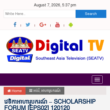
August 7, 2026, 5:37 pm
Search
Toggle
navigat
អប់រំ
,
អាហារូបករណ៍
Home
វេទិកាអាហារូបករណ៍ – SCHOLARSHIP
FORUM [EPS02] 120120