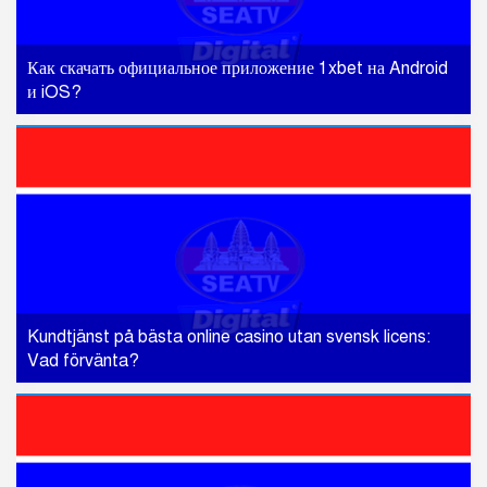
Как скачать официальное приложение 1xbet на Android
и iOS?
Kundtjänst på bästa online casino utan svensk licens:
Vad förvänta?